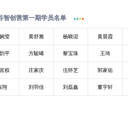
谷智创营第一期学员名单
婉莹
黄舒雅
杨晓谊
黄晨霞
韵平
方駿晞
黎宝珠
王琦
宣权
庄家庆
伍怀芝
郭家佑
陈翔
刘羽佳
刘磊鑫
董宇轩