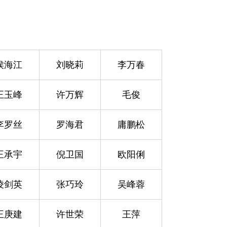
侯海江
刘晓莉
李万春
王玉峰
许万辉
毛俊
李罗丝
罗海君
庸鹏松
王承宇
倪卫国
欧阳俐
凌剑英
张巧玲
吴峰蓉
王庚建
许世荣
王萍