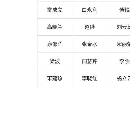
富成立
白永利
傅锐
高晓兰
赵继
刘云
康邵晖
张金水
宋丽
梁波
闫慧芹
李熙
宋建珍
李晓红
杨立