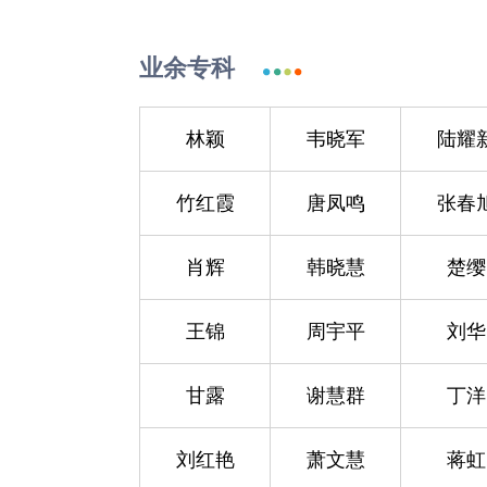
业余专科
林颖
韦晓军
陆耀
竹红霞
唐凤鸣
张春
肖辉
韩晓慧
楚缨
王锦
周宇平
刘华
甘露
谢慧群
丁洋
刘红艳
萧文慧
蒋虹