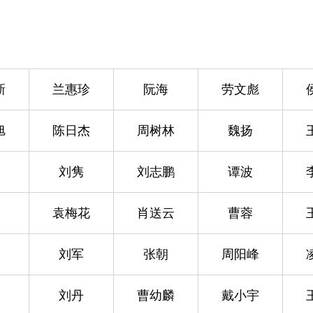
新
兰惠珍
阮海
劳文彪
旭
陈日杰
周树林
魏扬
刘隽
刘志鹏
谭波
袁梅花
肖送云
曹蓉
刘军
张朝
周阳峰
刘丹
曹幼麟
戴小宇