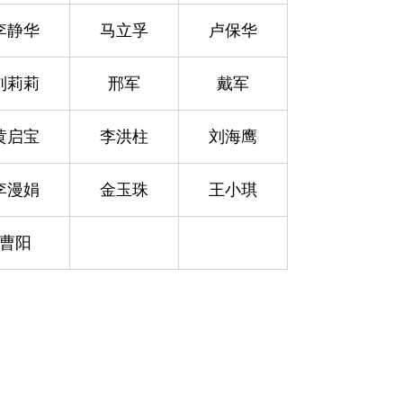
李静华
马立孚
卢保华
刘莉莉
邢军
戴军
黄启宝
李洪柱
刘海鹰
李漫娟
金玉珠
王小琪
曹阳